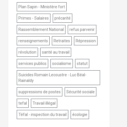
Plan Sapin - Ministère fort
Primes - Salaires
précarité
Rassemblement National
refus parvenir
renseignements
Retraites
Répression
révolution
santé au travail
services publics
socialisme
statut
Suicides Romain Lecoustre - Luc Béal-
Rainaldy
suppressions de postes
Sécurité sociale
tefal
Travail illégal
Téfal - inspection du travail
écologie