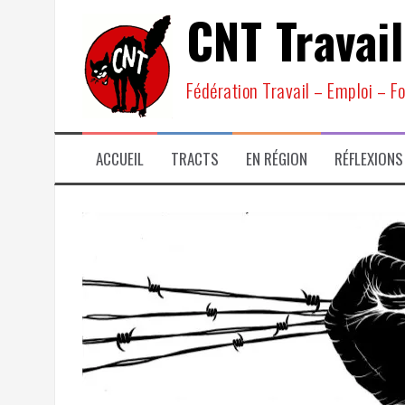
Aller
CNT Travail
au
contenu
Fédération Travail – Emploi – F
ACCUEIL
TRACTS
EN RÉGION
RÉFLEXIONS