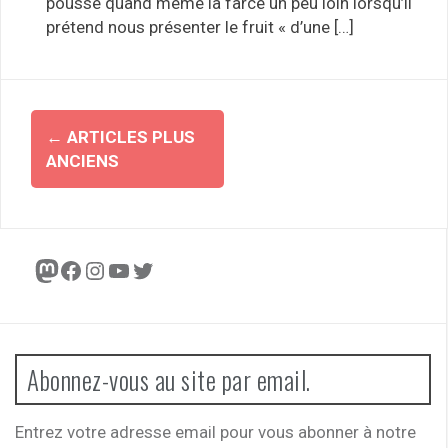
pousse quand même la farce un peu loin lorsqu’il
prétend nous présenter le fruit « d’une […]
Navigation
←
ARTICLES PLUS
des
ANCIENS
articles
Mastodon
Facebook
Instagram
YouTube
Twitter
Abonnez-vous au site par email.
Entrez votre adresse email pour vous abonner à notre