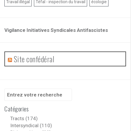
Travail illégal
Téfal - inspection du travail
écologie
Vigilance Initiatives Syndicales Antifascistes
Site confédéral
Recherche
pour
:
Catégories
Tracts (174)
Intersyndical (110)