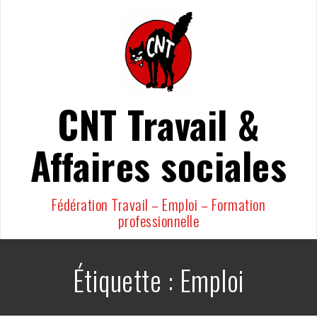
Aller
au
contenu
CNT Travail &
Affaires sociales
Fédération Travail – Emploi – Formation
professionnelle
Étiquette :
Emploi