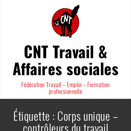
Aller
au
contenu
CNT Travail &
Affaires sociales
Fédération Travail – Emploi – Formation
professionnelle
Étiquette :
Corps unique –
contrôleurs du travail