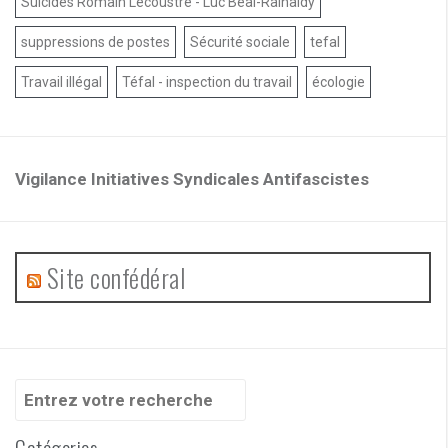
Suicides Romain Lecoustre - Luc Béal-Rainaldy
suppressions de postes
Sécurité sociale
tefal
Travail illégal
Téfal - inspection du travail
écologie
Vigilance Initiatives Syndicales Antifascistes
Site confédéral
Recherche
pour
:
Catégories