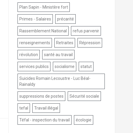
Plan Sapin - Ministère fort
Primes - Salaires
précarité
Rassemblement National
refus parvenir
renseignements
Retraites
Répression
révolution
santé au travail
services publics
socialisme
statut
Suicides Romain Lecoustre - Luc Béal-
Rainaldy
suppressions de postes
Sécurité sociale
tefal
Travail illégal
Téfal - inspection du travail
écologie