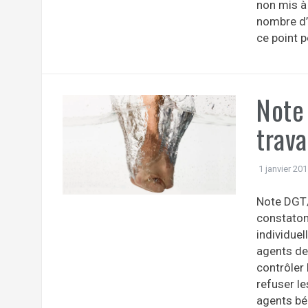
non mis à
nombre d’U
ce point 
Note
trav
1 janvier 20
Note DGT/
constaton
individuel
agents de 
contrôler
refuser l
agents bén