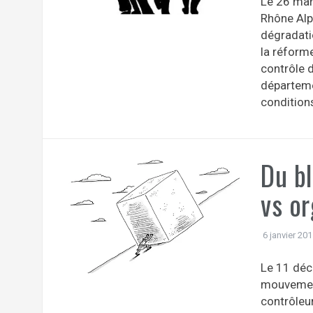
Le 26 mar
Rhône Alp
dégradati
la réform
contrôle d
départeme
conditions
Du bl
vs or
6 janvier 20
Le 11 déc
mouvement
contrôleu