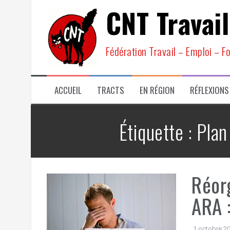
Aller
CNT Travail
au
contenu
Fédération Travail – Emploi – F
ACCUEIL
TRACTS
EN RÉGION
RÉFLEXIONS
Étiquette :
Plan
Réor
ARA :
1 octobre 2