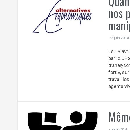
Quan
nos 
manip
22 juin 2014
Le 18 avr
par le CHS
d’analyse
fort », su
travail le
agents viv
Même
6 juin 2014