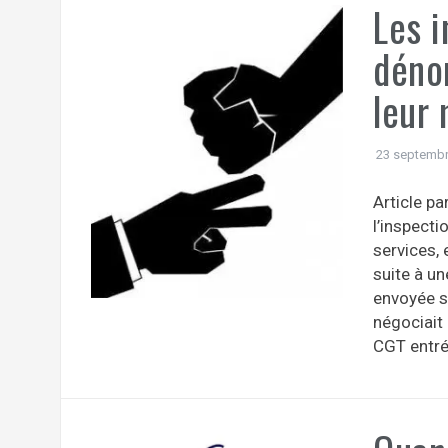
Les i
dénon
leur
23 septembr
Article p
l’inspecti
services, 
suite à un
envoyée sp
négociait 
CGT entré