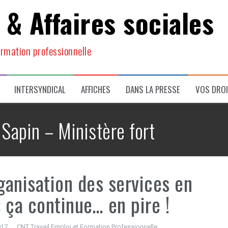
 & Affaires sociales
ormation professionnelle
INTERSYNDICAL
AFFICHES
DANS LA PRESSE
VOS DRO
 Sapin – Ministère fort
ganisation des services en
 ça continue… en pire !
017
CNT Travail Emploi et Formation Professionnelle