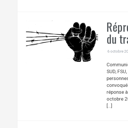
Répr
du tr
6 octobre 2
Communiqu
SUD, FSU,
personnes
convoqués 
réponse à 
octobre 2
[…]