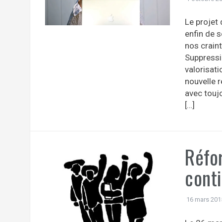
Le projet 
enfin de 
nos crain
Suppressi
valorisati
nouvelle r
avec toujo
[…]
Réfor
cont
16 mars 201