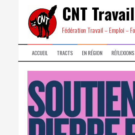
Aller
CNT Travail
au
contenu
Fédération Travail – Emploi – F
ACCUEIL
TRACTS
EN RÉGION
RÉFLEXIONS