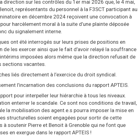
a direction sur les contrôles du 1er mai 2026 que, le 4 mai,
 Benoit, représentants du personnel à la F3SCT participant au
riminatoire en décembre 2024 reçoivent une convocation à
i pour harcèlement moral à la suite d’une plainte déposée
nc du signalement interne.
ues ont été interrogés sur leurs prises de positions en
de les exercer ainsi que le fait d’avoir relayé la souffrance
intérims imposées alors même que la direction refusait de
s sections vacantes.
hes liés directement à l’exercice du droit syndical.
sement l’incarnation des conclusions du rapport APTEIS.
port pour interpeller leur hiérarchie à tous les niveaux.
tion enterrer le scandale. Ce sont nos conditions de travail,
ule la mobilisation des agent.e.s pourra imposer la mise en
s structurelles soient engagées pour sortir de cette
 à soutenir Pierre et Benoit à Grenoble qui ne font que
ses en exergue dans le rapport APTEIS !