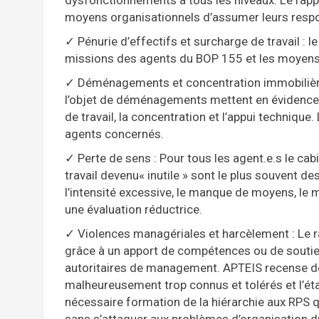
moyens organisationnels d’assumer leurs respon
✓ Pénurie d’effectifs et surcharge de travail : 
missions des agents du BOP 155 et les moyens 
✓ Déménagements et concentration immobilière 
l’objet de déménagements mettent en évidence l
de travail, la concentration et l’appui technique.
agents concernés.
✓ Perte de sens : Pour tous les agent.e.s le cab
travail devenu« inutile » sont le plus souvent 
l’intensité excessive, le manque de moyens, l
une évaluation réductrice.
✓ Violences managériales et harcèlement : Le rap
grâce à un apport de compétences ou de souti
autoritaires de management. APTEIS recense 
malheureusement trop connus et tolérés et l’éta
nécessaire formation de la hiérarchie aux RPS q
sans s’attaquer aux problèmes d’organisation du