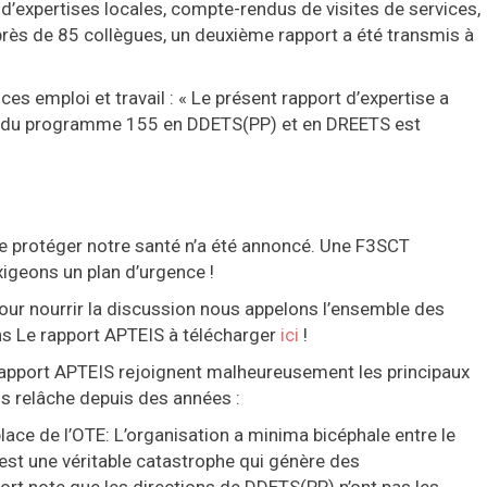
d’expertises locales, compte-rendus de visites de services,
uprès de 85 collègues, un deuxième rapport a été transmis à
es emploi et travail : « Le présent rapport d’expertise a
ts du programme 155 en DDETS(PP) et en DREETS est
e protéger notre santé n’a été annoncé. Une F3SCT
xigeons un plan d’urgence !
pour nourrir la discussion nous appelons l’ensemble des
ons Le rapport APTEIS à télécharger
ici
!
 rapport APTEIS rejoignent malheureusement les principaux
 relâche depuis des années :
lace de l’OTE: L’organisation a minima bicéphale entre le
il est une véritable catastrophe qui génère des
ort note que les directions de DDETS(PP) n’ont pas les