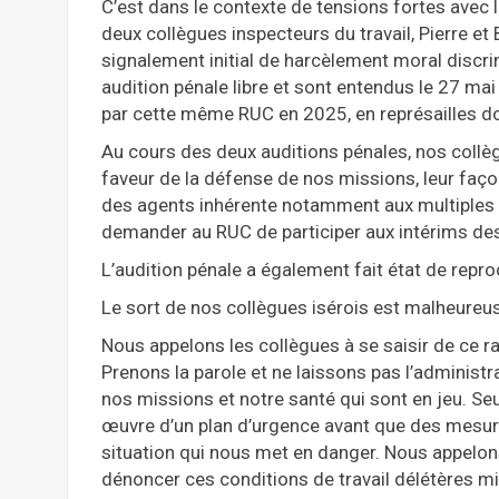
C’est dans le contexte de tensions fortes avec l
deux collègues inspecteurs du travail, Pierre et
signalement initial de harcèlement moral disc
audition pénale libre et sont entendus le 27 ma
par cette même RUC en 2025, en représailles do
Au cours des deux auditions pénales, nos collèg
faveur de la défense de nos missions, leur façon 
des agents inhérente notamment aux multiples 
demander au RUC de participer aux intérims de
L’audition pénale a également fait état de reproc
Le sort de nos collègues isérois est malheureu
Nous appelons les collègues à se saisir de ce rap
Prenons la parole et ne laissons pas l’administra
nos missions et notre santé qui sont en jeu. Se
œuvre d’un plan d’urgence avant que des mesure
situation qui nous met en danger. Nous appelons
dénoncer ces conditions de travail délétères mi