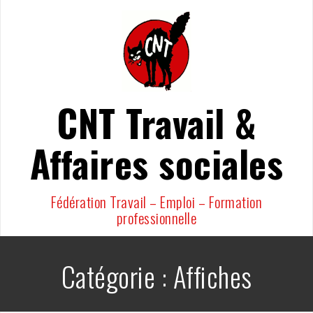
Aller
au
contenu
CNT Travail &
Affaires sociales
Fédération Travail – Emploi – Formation
professionnelle
Catégorie :
Affiches