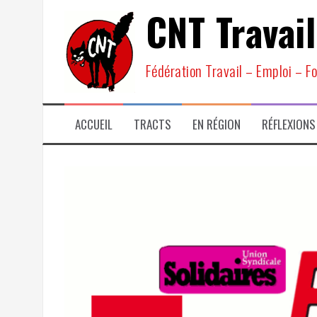
Aller
CNT Travail
au
contenu
Fédération Travail – Emploi – F
ACCUEIL
TRACTS
EN RÉGION
RÉFLEXIONS