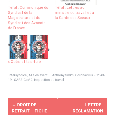
Tefal : Communiqué du
Téfal : Lettres au
Syndicat de la
ministre du travail et à
Magistrature et du
la Garde des Sceaux
Syndicat des Avocats
de France
« Obéis et tais-toi »
Intersyndical
,
Mis en avant
Anthony Smith
,
Coronavirus - Covid-
19 - SARS-CoV-2
,
Inspection du travail
Navigation
←
DROIT DE
LETTRE-
d'article
RETRAIT – FICHE
RÉCLAMATION