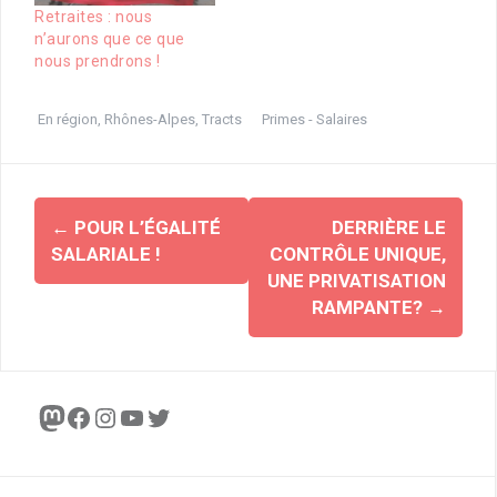
Retraites : nous
n’aurons que ce que
nous prendrons !
En région
,
Rhônes-Alpes
,
Tracts
Primes - Salaires
Navigation
←
POUR L’ÉGALITÉ
DERRIÈRE LE
d'article
SALARIALE !
CONTRÔLE UNIQUE,
UNE PRIVATISATION
RAMPANTE?
→
Mastodon
Facebook
Instagram
YouTube
Twitter