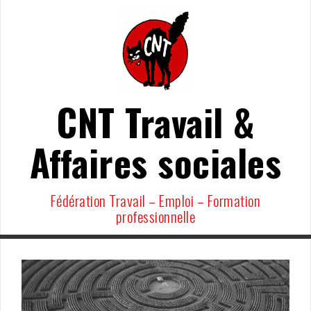
Aller
au
contenu
CNT Travail &
Affaires sociales
Fédération Travail – Emploi – Formation
professionnelle