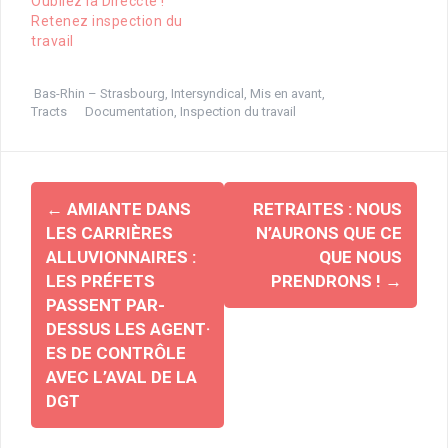
Oubliez la Direccte !
Retenez inspection du
travail
Bas-Rhin – Strasbourg
,
Intersyndical
,
Mis en avant
,
Tracts
Documentation
,
Inspection du travail
Navigation
←
AMIANTE DANS
RETRAITES : NOUS
d'article
LES CARRIÈRES
N’AURONS QUE CE
ALLUVIONNAIRES :
QUE NOUS
LES PRÉFETS
PRENDRONS !
→
PASSENT PAR-
DESSUS LES AGENT⸳
ES DE CONTRÔLE
AVEC L’AVAL DE LA
DGT