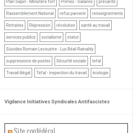
Plan Sapin - Ministère fort
Primes - Salaires
précarité
Rassemblement National
refus parvenir
renseignements
Retraites
Répression
révolution
santé au travail
services publics
socialisme
statut
Suicides Romain Lecoustre - Luc Béal-Rainaldy
suppressions de postes
Sécurité sociale
tefal
Travail illégal
Téfal - inspection du travail
écologie
Vigilance Initiatives Syndicales Antifascistes
Site confédéral