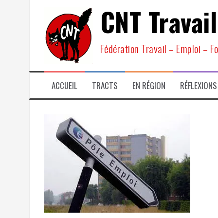
Aller
CNT Travail
au
contenu
Fédération Travail – Emploi – F
ACCUEIL
TRACTS
EN RÉGION
RÉFLEXIONS