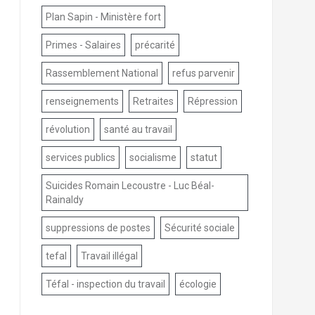
Plan Sapin - Ministère fort
Primes - Salaires
précarité
Rassemblement National
refus parvenir
renseignements
Retraites
Répression
révolution
santé au travail
services publics
socialisme
statut
Suicides Romain Lecoustre - Luc Béal-
Rainaldy
suppressions de postes
Sécurité sociale
tefal
Travail illégal
Téfal - inspection du travail
écologie