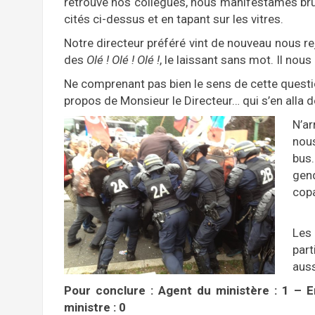
retrouvé nos collègues, nous manifestâmes b
cités ci-dessus et en tapant sur les vitres.
Notre directeur préféré vint de nouveau nous rejo
des
Olé ! Olé ! Olé !
, le laissant sans mot. Il nous
Ne comprenant pas bien le sens de cette ques
propos de Monsieur le Directeur… qui s’en alla 
N’ar
nous
bus
gen
copa
Le
par
auss
Pour conclure : Agent du ministère : 1 – 
ministre : 0