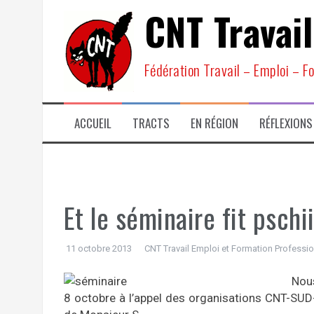
Aller
CNT Travail
au
contenu
Fédération Travail – Emploi – F
ACCUEIL
TRACTS
EN RÉGION
RÉFLEXIONS
Et le séminaire fit pschii
11 octobre 2013
CNT Travail Emploi et Formation Professio
Nous
8 octobre à l’appel des organisations CNT-SU