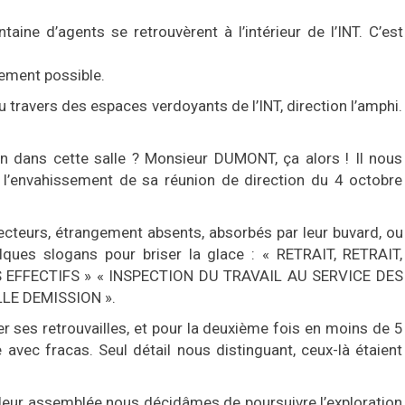
aine d’agents se retrouvèrent à l’intérieur de l’INT. C’est
lement possible.
 travers des espaces verdoyants de l’INT, direction l’amphi.
-on dans cette salle ? Monsieur DUMONT, ça alors ! Il nous
e l’envahissement de sa réunion de direction du 4 octobre
recteurs, étrangement absents, absorbés par leur buvard, ou
ques slogans pour briser la glace : « RETRAIT, RETRAIT,
S EFFECTIFS » « INSPECTION DU TRAVAIL AU SERVICE DES
LLE DEMISSION ».
r ses retrouvailles, et pour la deuxième fois en moins de 5
e avec fracas. Seul détail nous distinguant, ceux-là étaient
 leur assemblée nous décidâmes de poursuivre l’exploration