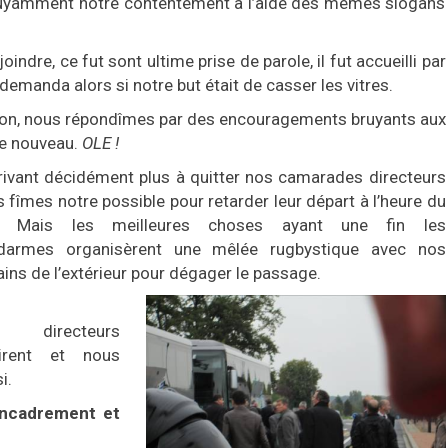
ruyamment notre contentement à l’aide des mêmes slogans
indre, ce fut sont ultime prise de parole, il fut accueilli par
 demanda alors si notre but était de casser les vitres.
tion, nous répondîmes par des encouragements bruyants aux
de nouveau.
OLE !
rivant décidément plus à quitter nos camarades directeurs
 fîmes notre possible pour retarder leur départ à l’heure du
. Mais les meilleures choses ayant une fin les
darmes organisèrent une mêlée rugbystique avec nos
ins de l’extérieur pour dégager le passage.
s directeurs
tirent et nous
i.
Encadrement et