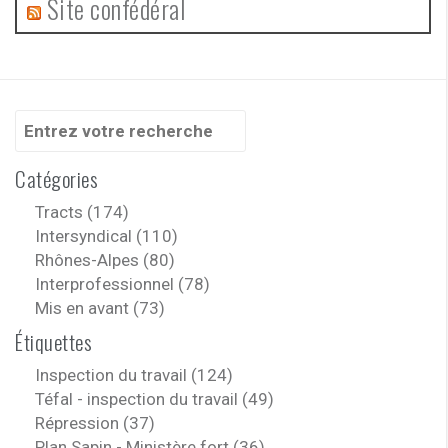
Site confédéral
Recherche
pour
:
Catégories
Tracts (174)
Intersyndical (110)
Rhônes-Alpes (80)
Interprofessionnel (78)
Mis en avant (73)
Étiquettes
Inspection du travail (124)
Téfal - inspection du travail (49)
Répression (37)
Plan Sapin - Ministère fort (36)