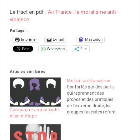
Le tract en pdf :
Air France : le moralisme anti-
violence
Partager :
Imprimer
E-mail
Mastodon
WhatsApp
Plus
Articles similaires
Motion antifascisme
Confortés par des partis
qui reprennent des
propos et des pratiques
de l’extrême droite, les
Campagne anti-sexiste:
groupes fascistes refont
bilan d’étape
surface. Les dernières
actions contre le mariage
pour tous et toutes ont
été l’occasion pour eux