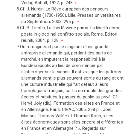
Verlag Anhalt, 1922, p. 248.
↵
Cf. J. Nurdin, Le Rêve européen des penseurs
allemands (1700-1950), Lille, Presses universitaires
du Septentrion, 2003, 296 p.
↵
Cf. B. Trentin, La libertà viene prima. La libertà come
posta in gioco nel conflitto sociale, Rome, Editori
reuniti, 2004, p. 128.
↵
On n’imaginerait pas le dirigeant d’une grande
entreprise allemande qui, perdant des parts de
marché, en imputerait la responsabilité à la
Bundesrepublik au lieu de commencer par
s’interroger sur la sienne. Il est vrai que les patrons
allemands sont le plus souvent sortis du rang et ont
une culture industrielle qui fait défaut à leurs
homologues français, sortis du moule des grandes
écoles et habitués à passer du public au privé. Cf.
Hervé Joly (dir.), Formation des élites en France et
en Allemagne, Paris, CIRAC, 2005, 228 p. ; Joël
Massol, Thomas Vallée et Thomas Koch, « Les
élites économiques sont-elles encore si différentes
en France et en Allemagne ? », Regards sur