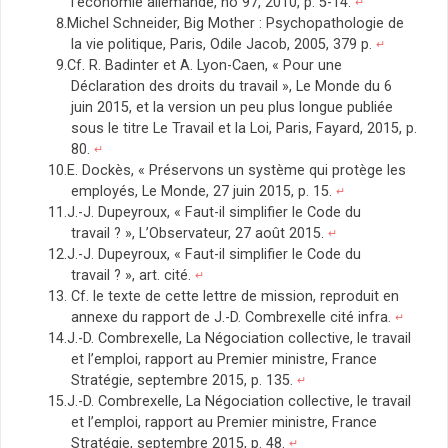
l’économie allemande, no 97, 2010, p. 5-14.
↵
Michel Schneider, Big Mother : Psychopathologie de
la vie politique, Paris, Odile Jacob, 2005, 379 p.
↵
Cf. R. Badinter et A. Lyon-Caen, « Pour une
Déclaration des droits du travail », Le Monde du 6
juin 2015, et la version un peu plus longue publiée
sous le titre Le Travail et la Loi, Paris, Fayard, 2015, p.
80.
↵
E. Dockès, « Préservons un système qui protège les
employés, Le Monde, 27 juin 2015, p. 15.
↵
J.-J. Dupeyroux, « Faut-il simplifier le Code du
travail ? », L’Observateur, 27 août 2015.
↵
J.-J. Dupeyroux, « Faut-il simplifier le Code du
travail ? », art. cité.
↵
Cf. le texte de cette lettre de mission, reproduit en
annexe du rapport de J.-D. Combrexelle cité infra.
↵
J.-D. Combrexelle, La Négociation collective, le travail
et l’emploi, rapport au Premier ministre, France
Stratégie, septembre 2015, p. 135.
↵
J.-D. Combrexelle, La Négociation collective, le travail
et l’emploi, rapport au Premier ministre, France
Stratégie, septembre 2015, p. 48.
↵