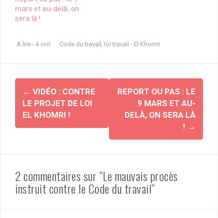
mars et au-delà, on
sera là !
A lire - à voir
Code du travail
,
loi travail - El Khomri
Navigation
←
VIDÉO : CONTRE
REPORT OU PAS : LE
d'article
LE PROJET DE LOI
9 MARS ET AU-
EL KHOMRI !
DELÀ, ON SERA LÀ
!
→
2 commentaires sur “Le mauvais procès
instruit contre le Code du travail”