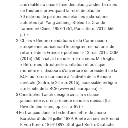
aux réalités a causé l’une des plus grandes famines
de l’histoire, provoquant la mort de plus de
30 millions de personnes selon les estimations
actuelles (cf. Yang Jisheng, Stèles. La Grande
famine en Chine, 1958-1961, Paris, Seuil, 2012, 660
p.).
↵
Cf. les « Recommandations de la Commission
européenne concernant le programme national de
réforme de la France » publiées le 13 mai 2015, COM
(2015) 260 final ; et dans le même sens, M. Draghi,
« Réformes structurelles, inflation et politique
monétaire », discours d’ouverture du président de la
BCE, au forum consacré à l’activité de la Banque
centrale (Sintra, le 22 mai 2015), accessible en ligne
sur le site de la BCE (www.ecb.europa.eu).
↵
Christopher Lasch désigne ainsi la « classe
jacassante », omniprésente dans les médias (La
Révolte des élites, op. cit., p. 89).
↵
En français dans le texte d’une lettre de Jacob
Burckhardt du 24 juillet 1889, Briefe an seinen Freund
F. von Preen, 1864-1893, Stuttgart-Berlin, Deutsche