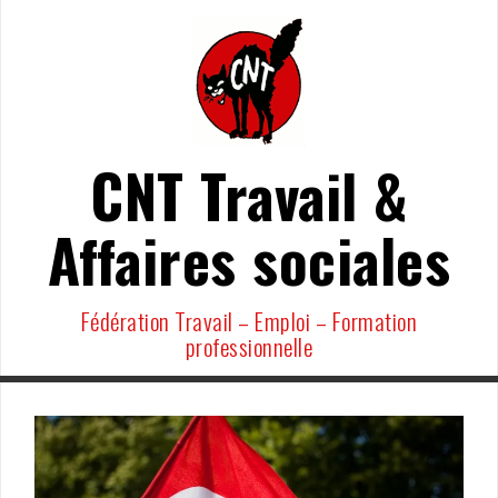
Aller
au
contenu
CNT Travail &
Affaires sociales
Fédération Travail – Emploi – Formation
professionnelle