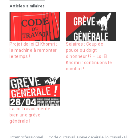
Articles similaires
Projet de loi El Khomri :
Salaires : Coup de
la machine à remonter
pouce ou doigt
le temps !
d’honneur !? – Loi El
Khomri : continuons le
combat !
La loi Travail mérite
bien une grève
générale !
Interprofessionnel
Code du travail
,
Grève générale
,
loi travail - El