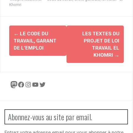
Khomri
Navigation
←
LE CODE DU
LES TEXTES DU
d'article
TRAVAIL, GARANT
PROJET DE LOI
DE L’EMPLOI
TRAVAIL EL
KHOMRI
→
Mastodon
Facebook
Instagram
YouTube
Twitter
Abonnez-vous au site par email.
Entrez votre adresse email pour vous abonner à notre