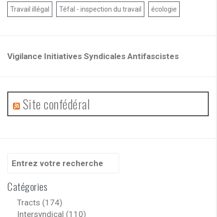
Travail illégal
Téfal - inspection du travail
écologie
Vigilance Initiatives Syndicales Antifascistes
Site confédéral
Recherche
pour
:
Catégories
Tracts (174)
Intersyndical (110)