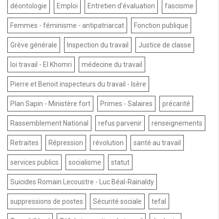
déontologie
Emploi
Entretien d'évaluation
fascisme
Femmes - féminisme - antipatriarcat
Fonction publique
Grève générale
Inspection du travail
Justice de classe
loi travail - El Khomri
médecine du travail
Pierre et Benoit inspecteurs du travail - Isère
Plan Sapin - Ministère fort
Primes - Salaires
précarité
Rassemblement National
refus parvenir
renseignements
Retraites
Répression
révolution
santé au travail
services publics
socialisme
statut
Suicides Romain Lecoustre - Luc Béal-Rainaldy
suppressions de postes
Sécurité sociale
tefal