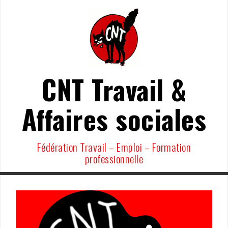
Aller
au
contenu
CNT Travail &
Affaires sociales
Fédération Travail – Emploi – Formation
professionnelle