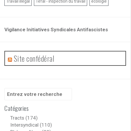
Travail illégal
Téfal - inspection du travail
écologie
Vigilance Initiatives Syndicales Antifascistes
Site confédéral
Recherche
pour
:
Catégories
Tracts (174)
Intersyndical (110)