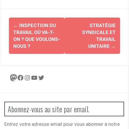
Navigation
←
INSPECTION DU
STRATÉGIE
d'article
TRAVAIL OÙ VA-T-
SYNDICALE ET
ON ? QUE VOULONS-
TRAVAIL
NOUS ?
UNITAIRE
→
Mastodon
Facebook
Instagram
YouTube
Twitter
Abonnez-vous au site par email.
Entrez votre adresse email pour vous abonner à notre