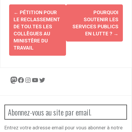
Navigation
←
PÉTITION POUR
POURQUOI
d'article
LE RECLASSEMENT
SOUTENIR LES
DE TOU.TES LES
SERVICES PUBLICS
COLLÈGUES AU
EN LUTTE ?
→
MINISTÈRE DU
TRAVAIL
Mastodon
Facebook
Instagram
YouTube
Twitter
Abonnez-vous au site par email.
Entrez votre adresse email pour vous abonner à notre