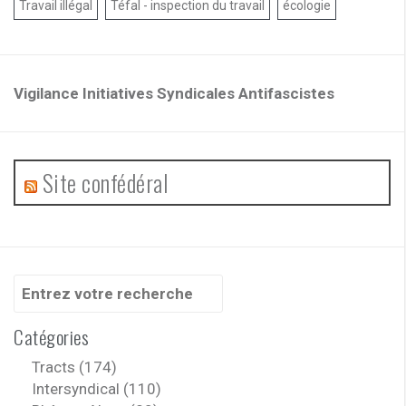
Travail illégal
Téfal - inspection du travail
écologie
Vigilance Initiatives Syndicales Antifascistes
Site confédéral
Recherche
pour
:
Catégories
Tracts (174)
Intersyndical (110)