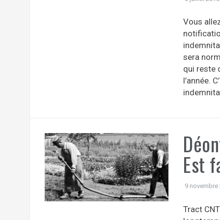
Vous alle
notificat
indemnitai
sera norma
qui reste
l’année. 
indemnita
Déont
Est f
9 novembre
Tract CNT