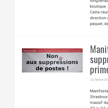
longtemps
boutique :
Cette réun
direction 
paquet, de
Manif
supp
prime
22 février 2
Manifesta
Strasbour
massif du