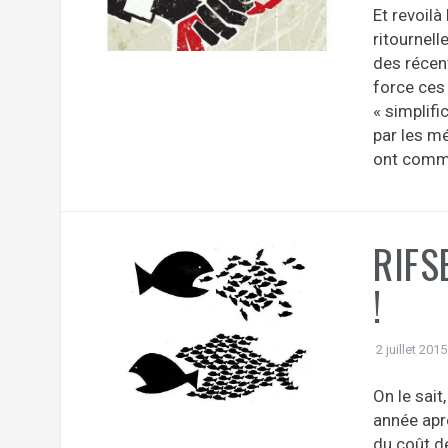
Et revoilà
ritournell
des récen
force ces
« simplifi
par les mé
ont commis
RIFSE
!
2 juillet 2015
On le sait
année aprè
du coût d