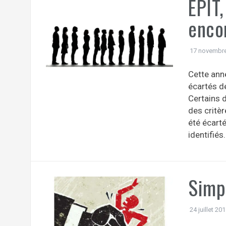
EPIT,
encor
17 novembr
Cette ann
écartés de
Certains d
des critèr
été écarté
identifiés
Simpl
24 juillet 20