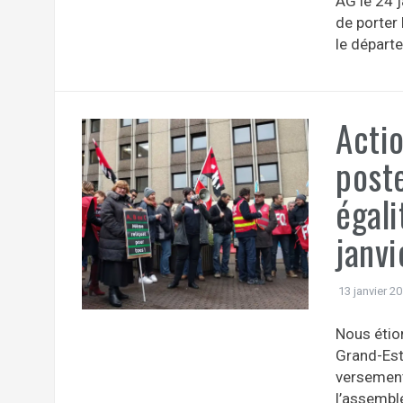
AG le 24 
de porter 
le départe
Acti
post
égali
janvi
13 janvier 2
Nous étio
Grand-Est
versement 
l’assembl