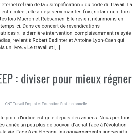
 l’éternel refrain de la « simplification » du code du travail. La
e est éculée ; elle a déjà servi maintes fois, notamment lors
tes lois Macron et Rebsamen. Elle revient néanmoins en
 temps-ci. Dans ce concert de revendications
catrices », la dernière intervention, complaisamment relayée
dias, revient à Robert Badinter et Antoine Lyon-Caen qui
 un livre, « Le travail et […]
EP : diviser pour mieux régner
CNT Travail Emploi et Formation Professionnelle
, le point d’indice est gelé depuis des années. Nous perdons
s année un peu plus de pouvoir d’achat face à l’évolution
e la vie. Face à ce blocage, les gouvernements successifs