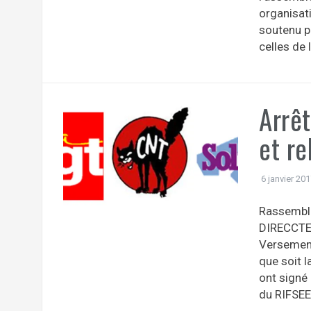
organisat
soutenu p
celles de 
Arrê
et re
6 janvier 20
Rassemble
DIRECCTE 
Versement 
que soit l
ont signé 
du RIFSEEP