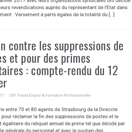
janvier 2017 avec leurs organisations syndicales ont décidé
leurs revendications auprès du représentant de l’Etat dans
ment : Versement à parts égales de la totalité du […]
on contre les suppressions de
es et pour des primes
taires : compte-rendu du 12
er
017
CNT Travail Emploi et Formation Professionnelle
ns entre 70 et 80 agents de Strasbourg de la Direccte
 pour réclamer la fin des suppressions de postes et le
égalitaire du reliquat annuel de prime tel que décidé par
ée générale du personnel et avec le soutien des