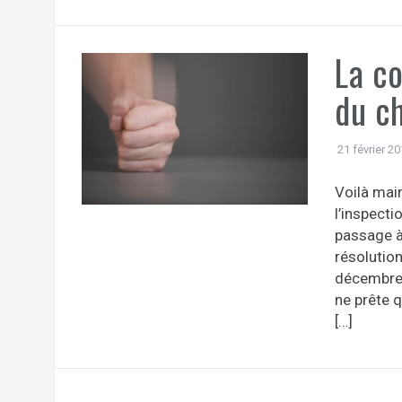
La co
du c
21 février 2
Voilà mai
l’inspecti
passage à
résolution
décembre 
ne prête 
[…]