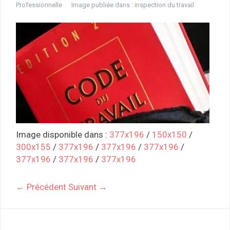
Professionnelle
Image publiée dans :
inspection du travail
Image disponible dans :
377x196
/
150x150
/
300x155
/
377x196
/
377x196
/
377x196
/
377x196
/
377x196
/
377x196
← Précédent
Suivant →