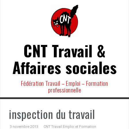
Aller
au
contenu
CNT Travail &
Affaires sociales
Fédération Travail – Emploi – Formation
professionnelle
inspection du travail
3 novembre 2013
CNT Travail Emploi et Formation