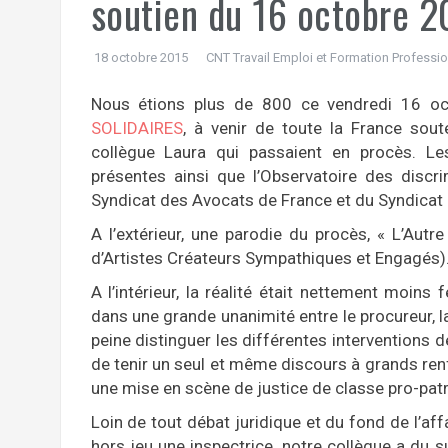
soutien du 16 octobre 2
18 octobre 2015
CNT Travail Emploi et Formation Professio
Nous étions plus de 800 ce vendredi 16 o
SOLIDAIRES
, à venir de toute la France souten
collègue Laura qui passaient en procès. Le
présentes ainsi que l’Observatoire des discr
Syndicat des Avocats de France et du Syndicat 
A l’extérieur, une parodie du procès, « L’Autr
d’Artistes Créateurs Sympathiques et Engagés)
A l’intérieur, la réalité était nettement moins
dans une grande unanimité entre le procureur, l
peine distinguer les différentes interventions d
de tenir un seul et même discours à grands ren
une mise en scène de justice de classe pro-patro
Loin de tout débat juridique et du fond de l’af
hors jeu une inspectrice, notre collègue a du su