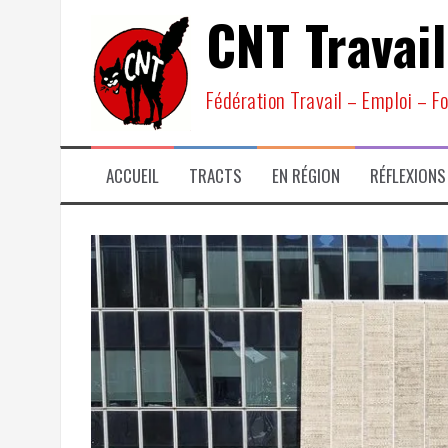
Aller
CNT Travail
au
contenu
Fédération Travail – Emploi – F
ACCUEIL
TRACTS
EN RÉGION
RÉFLEXIONS