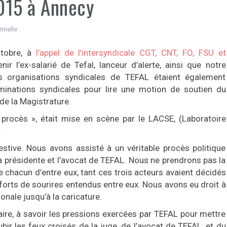
015 à Annecy
nnelle
ctobre, à
l’appel de l’intersyndicale CGT, CNT, FO, FSU et
ir l’ex-salarié de Tefal, lanceur d’alerte, ainsi que notre
s organisations syndicales de TEFAL étaient également
iminations syndicales pour lire une motion de soutien du
de la Magistrature.
e procès », était mise en scène par le LACSE, (Laboratoire
.
 festive. Nous avons assisté à un véritable procès politique
a présidente et l’avocat de TEFAL. Nous ne prendrons pas la
e chacun d’entre eux, tant ces trois acteurs avaient décidés
forts de sourires entendus entre eux. Nous avons eu droit à
nale jusqu’à la caricature.
faire, à savoir les pressions exercées par TEFAL pour mettre
bir les feux croisés de la juge, de l’avocat de TEFAL, et du