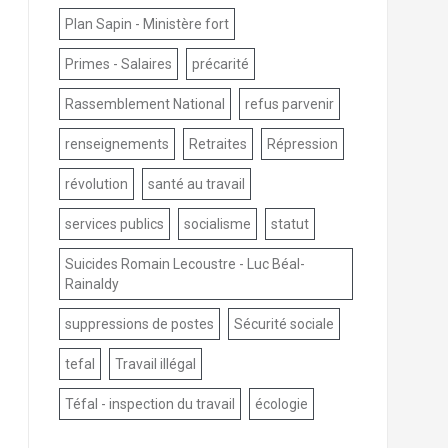
Plan Sapin - Ministère fort
Primes - Salaires
précarité
Rassemblement National
refus parvenir
renseignements
Retraites
Répression
révolution
santé au travail
services publics
socialisme
statut
Suicides Romain Lecoustre - Luc Béal-
Rainaldy
suppressions de postes
Sécurité sociale
tefal
Travail illégal
Téfal - inspection du travail
écologie